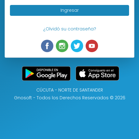
Ingresar
¿Olvidó su contraseña?
CÚCUTA - NORTE DE SANTANDER
Gnosoft - Todos los Derechos Reservados © 2026